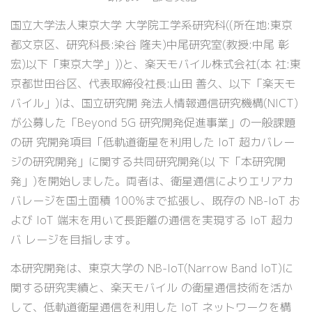
国立大学法人東京大学 大学院工学系研究科((所在地:東京
都文京区、研究科長:染谷 隆夫)中尾研究室(教授:中尾 彰
宏)以下「東京大学」))と、楽天モバイル株式会社(本 社:東
京都世田谷区、代表取締役社長:山田 善久、以下「楽天モ
バイル」)は、国立研究開 発法人情報通信研究機構(NICT)
が公募した「Beyond 5G 研究開発促進事業」の一般課題
の研 究開発項目「低軌道衛星を利用した IoT 超カバレー
ジの研究開発」に関する共同研究開発(以 下「本研究開
発」)を開始しました。両者は、衛星通信によりエリアカ
バレージを国土面積 100%まで拡張し、既存の NB-IoT お
よび IoT 端末を用いて長距離の通信を実現する IoT 超カ
バ レージを目指します。
本研究開発は、東京大学の NB-IoT(Narrow Band IoT)に
関する研究実績と、楽天モバイル の衛星通信技術を活か
して、低軌道衛星通信を利用した IoT ネットワークを構