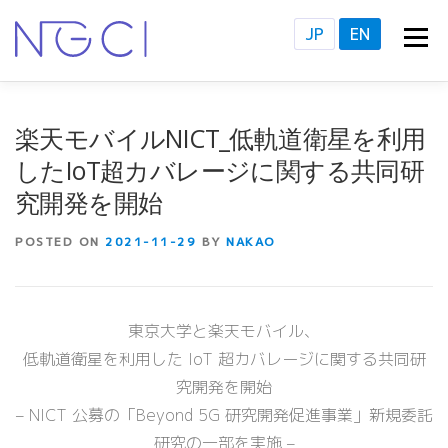
Skip
JP
EN
Menu
to
content
HOME
NGCIについて
ABOUT US
研究・教育
RESEARCH PROJECTS
活動拠点
ACCESS
新着情報
NEWS
楽天モバイルNICT_低軌道衛星を利用
報道発表
PRESS RELEASE
したIoT超カバレージに関する共同研
究開発を開始
POSTED ON
2021-11-29
BY
NAKAO
東京大学と楽天モバイル、
低軌道衛星を利用した IoT 超カバレージに関する共同研
究開発を開始
– NICT 公募の「Beyond 5G 研究開発促進事業」新規委託
研究の一部を実施 –