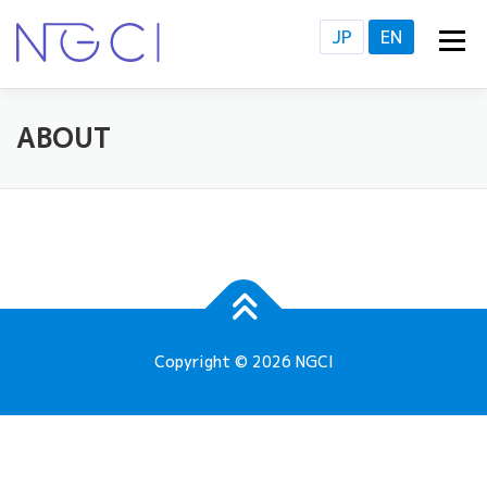
Skip
JP
EN
Menu
to
content
HOME
NGCIについて
ABOUT US
研究・教育
RESEARCH PROJECTS
ABOUT
活動拠点
ACCESS
新着情報
NEWS
報道発表
PRESS RELEASE
Copyright © 2026 NGCI