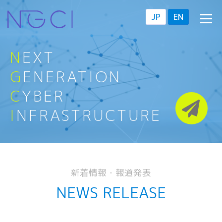
Skip
JP
EN
Menu
to
content
HOME
NGCIについて
ABOUT US
N
EXT
研究・教育
RESEARCH PROJECTS
活動拠点
ACCESS
新着情報
NEWS
G
ENERATION
報道発表
PRESS RELEASE
C
YBER
I
NFRASTRUCTURE
新着情報・報道発表
NEWS RELEASE